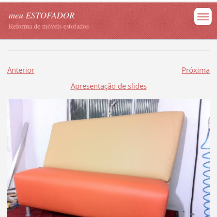
meu ESTOFADOR
Reforma de móveis estofados
Anterior
Próxima
Apresentação de slides