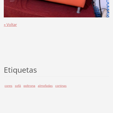
« Voltar
Etiquetas
cores
sofá
poltrona
almofadas
cortinas