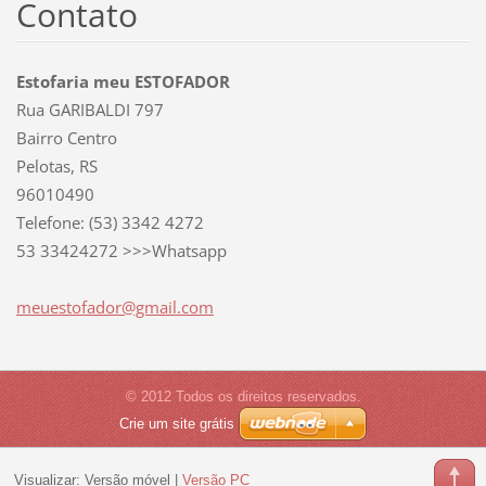
Contato
Estofaria meu ESTOFADOR
Rua GARIBALDI 797
Bairro Centro
Pelotas, RS
96010490
Telefone: (53) 3342 4272
53 33424272 >>>Whatsapp
meuestof
ador@gma
il.com
© 2012 Todos os direitos reservados.
Crie um site grátis
Visualizar:
Versão móvel
|
Versão PC